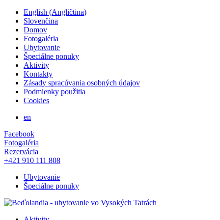
English
(
Angličtina
)
Slovenčina
Domov
Fotogaléria
Ubytovanie
Špeciálne ponuky
Aktivity
Kontakty
Zásady spracúvania osobných údajov
Podmienky použitia
Cookies
en
Facebook
Fotogaléria
Rezervácia
+421 910 111 808
Ubytovanie
Špeciálne ponuky
Aktivity