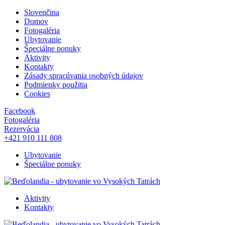
Slovenčina
Domov
Fotogaléria
Ubytovanie
Špeciálne ponuky
Aktivity
Kontakty
Zásady spracúvania osobných údajov
Podmienky použitia
Cookies
Facebook
Fotogaléria
Rezervácia
+421 910 111 808
Ubytovanie
Špeciálne ponuky
Aktivity
Kontakty