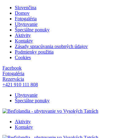
Slovenčina
Domov
Fotogaléria
Ubytovanie
Špeciálne ponuky
Aktivity
Kontakty
Zásady spracúvania osobných údajov
Podmienky použitia
Cookies
Facebook
Fotogaléria
Rezervácia
+421 910 111 808
Ubytovanie
Špeciálne ponuky
Aktivity
Kontakty