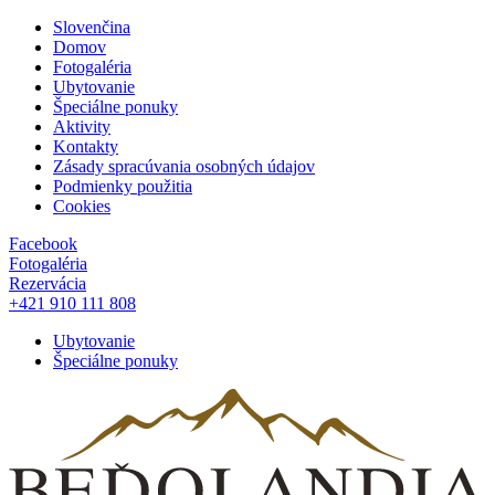
Slovenčina
Domov
Fotogaléria
Ubytovanie
Špeciálne ponuky
Aktivity
Kontakty
Zásady spracúvania osobných údajov
Podmienky použitia
Cookies
Facebook
Fotogaléria
Rezervácia
+421 910 111 808
Ubytovanie
Špeciálne ponuky