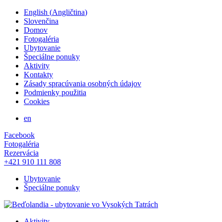
English
(
Angličtina
)
Slovenčina
Domov
Fotogaléria
Ubytovanie
Špeciálne ponuky
Aktivity
Kontakty
Zásady spracúvania osobných údajov
Podmienky použitia
Cookies
en
Facebook
Fotogaléria
Rezervácia
+421 910 111 808
Ubytovanie
Špeciálne ponuky
Aktivity