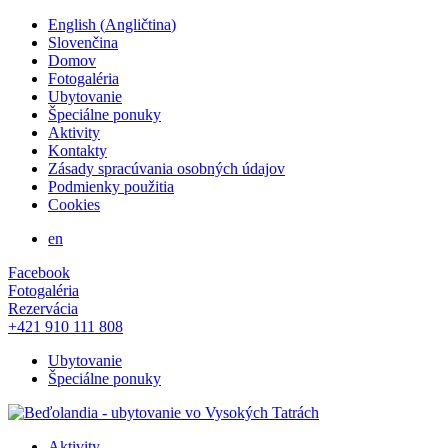
English
(
Angličtina
)
Slovenčina
Domov
Fotogaléria
Ubytovanie
Špeciálne ponuky
Aktivity
Kontakty
Zásady spracúvania osobných údajov
Podmienky použitia
Cookies
en
Facebook
Fotogaléria
Rezervácia
+421 910 111 808
Ubytovanie
Špeciálne ponuky
Aktivity