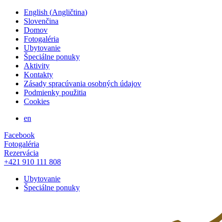
English
(
Angličtina
)
Slovenčina
Domov
Fotogaléria
Ubytovanie
Špeciálne ponuky
Aktivity
Kontakty
Zásady spracúvania osobných údajov
Podmienky použitia
Cookies
en
Facebook
Fotogaléria
Rezervácia
+421 910 111 808
Ubytovanie
Špeciálne ponuky